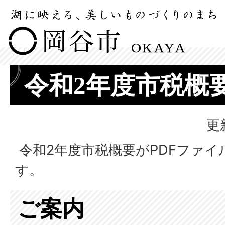
令和2年度市税概
更
令和2年度市税概要がPDFファ
す。
ご案内