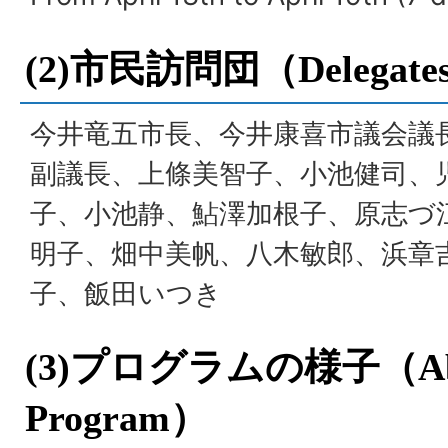
(2)市民訪問団（
Delegate
今井竜五市長、今井康喜市議会議
副議長、上條美智子、小池健司、
子、小池静、鮎澤加根子、原志づ
明子、畑中美帆、八木敏郎、浜章
子、飯田いつき
(3)プログラムの様子（
A
Program
）