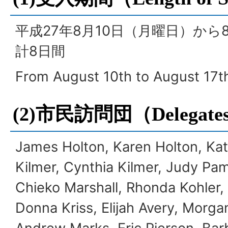
平成27年8月10日（月曜日）から
計8日間
From August 10th to August 17th
(2)市民訪問団（
Delegate
James Holton, Karen Holton, Kat
Kilmer, Cynthia Kilmer, Judy Pa
Chieko Marshall, Rhonda Kohler,
Donna Kriss, Elijah Avery, Morga