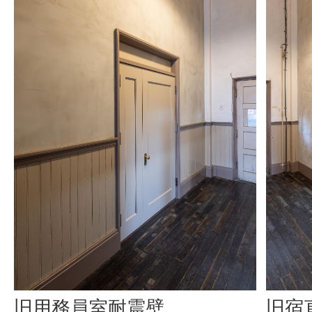
旧用務員室耐震壁
旧宿