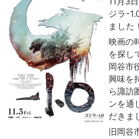
11月3
ジラ-1
ました
映画の
を探し
岡谷市
興味を
ら諏訪
ンを通
だきま
旧岡谷