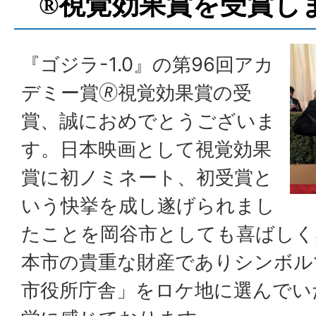
®視覚効果賞を受賞し
『ゴジラ-1.0』の第96回アカ
デミー賞🄬視覚効果賞の受
賞、誠におめでとうございま
す。日本映画として視覚効果
賞に初ノミネート、初受賞と
いう快挙を成し遂げられまし
たことを岡谷市としても喜ばしく
本市の貴重な財産でありシンボル
市役所庁舎」をロケ地に選んでい