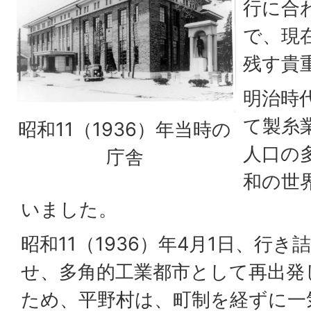
行に合
で、現
残す貴
明治時
て製糸
昭和11（1936）年当時の
人口の
庁舎
和の世
いました。
昭和11（1936）年4月1日、行
せ、多角的工業都市として再出発
ため、平野村は、町制を経ずに一