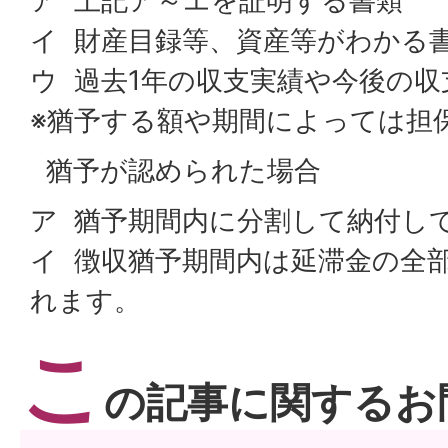
ア 上記ア～エを証明する書類
イ 財産目録等、資産等がわかる
ウ 過去1年の収支実績や今後の
※猶予する額や期間によっては担
猶予が認められた場合
ア 猶予期間内に分割して納付し
イ 徴収猶予期間内は延滞金の全
れます。
こ
の記事に関するお