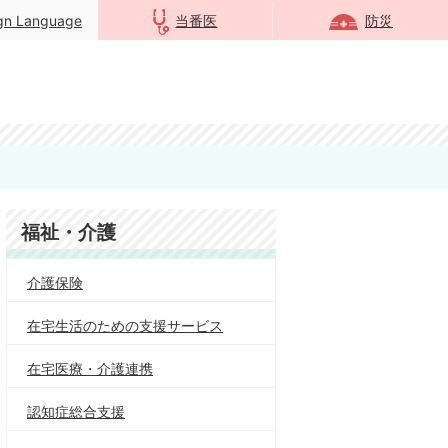
ign Language
当番医
防災
福祉・介護
介護保険
在宅生活のための支援サービス
在宅医療・介護連携
認知症総合支援