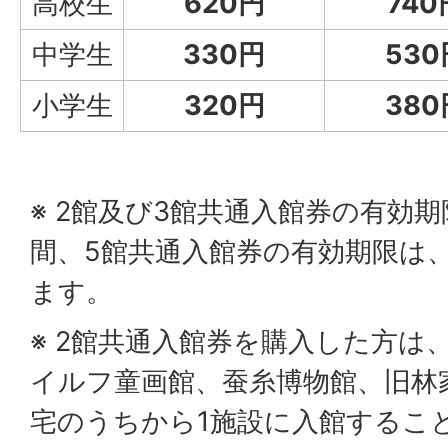
高校生
620円
740
中学生
330円
530
小学生
320円
380
※ 2館及び3館共通入館券の有効
間、5館共通入館券の有効期限は
ます。
※ 2館共通入館券を購入した方は
イルフ童画館、蚕糸博物館、旧林
宅のうちから1施設に入館するこ