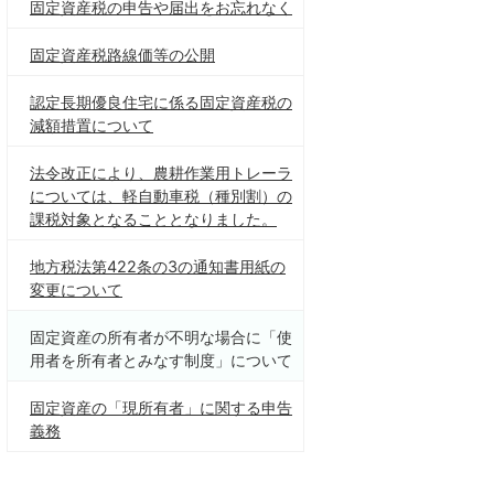
固定資産税の申告や届出をお忘れなく
固定資産税路線価等の公開
認定長期優良住宅に係る固定資産税の
減額措置について
法令改正により、農耕作業用トレーラ
については、軽自動車税（種別割）の
課税対象となることとなりました。
地方税法第422条の3の通知書用紙の
変更について
固定資産の所有者が不明な場合に「使
用者を所有者とみなす制度」について
固定資産の「現所有者」に関する申告
義務