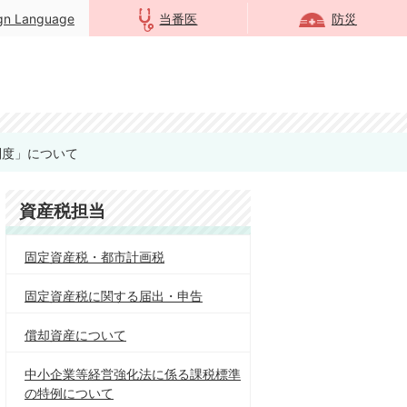
ign Language
当番医
防災
制度」について
資産税担当
固定資産税・都市計画税
固定資産税に関する届出・申告
償却資産について
中小企業等経営強化法に係る課税標準
の特例について