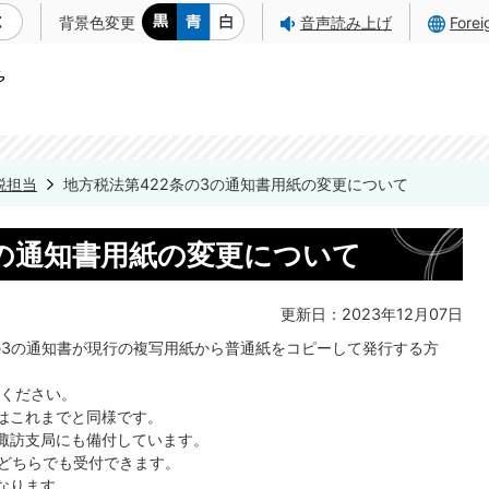
背景色変更
音声読み上げ
Fore
税担当
地方税法第422条の3の通知書用紙の変更について
3の通知書用紙の変更について
更新日：2023年12月07日
条の3の通知書が現行の複写用紙から普通紙をコピーして発行する方
ください。
はこれまでと同様です。
諏訪支局にも備付しています。
紙どちらでも受付できます。
なります。