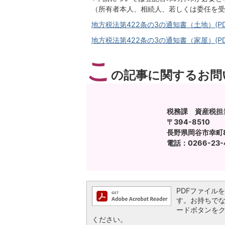
（所有者本人、相続人、若しくは委任を受
地方税法第422条の3の通知書（土地）(PDF
地方税法第422条の3の通知書（家屋）(PDF
こ
の記事に関するお問
税務課 資産税担
〒394-8510
長野県岡谷市幸町8
電話：0266-23-
PDFファイルを閲
す。お持ちでない方
ードボタンを
ください。