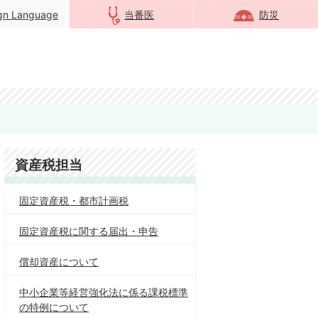
ign Language
当番医
防災
資産税担当
固定資産税・都市計画税
固定資産税に関する届出・申告
償却資産について
中小企業等経営強化法に係る課税標準
の特例について