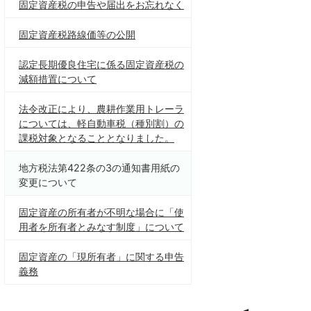
固定資産税の申告や届出をお忘れなく
固定資産税路線価等の公開
認定長期優良住宅に係る固定資産税の
減額措置について
法令改正により、農耕作業用トレーラ
については、軽自動車税（種別割）の
課税対象となることとなりました。
地方税法第422条の3の通知書用紙の
変更について
固定資産の所有者が不明な場合に「使
用者を所有者とみなす制度」について
固定資産の「現所有者」に関する申告
義務