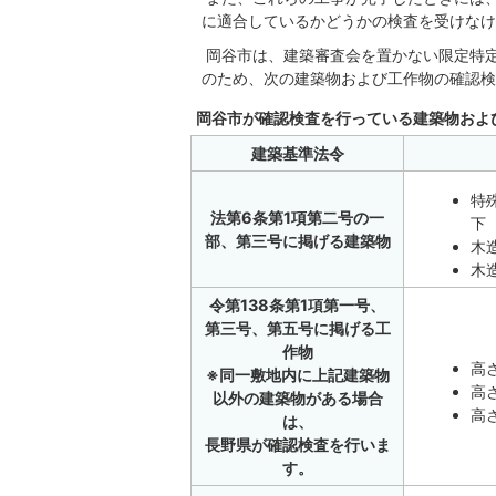
に適合しているかどうかの検査を受けなけ
岡谷市は、建築審査会を置かない限定特定
のため、次の建築物および工作物の確認検
岡谷市が確認検査を行っている建築物およ
建築基準法令
特
法第6条第1項第二号の一
下
部、第三号に掲げる建築物
木
木
令第138条第1項第一号、
第三号、第五号に掲げる工
作物
高
※同一敷地内に上記建築物
高
以外の建築物がある場合
高
は、
長野県が確認検査を行いま
す。