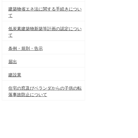
建築物省エネ法に関する手続きについ
て
低炭素建築物新築等計画の認定につい
て
条例・規則・告示
届出
建設業
住宅の窓及びベランダからの子供の転
落事故防止について