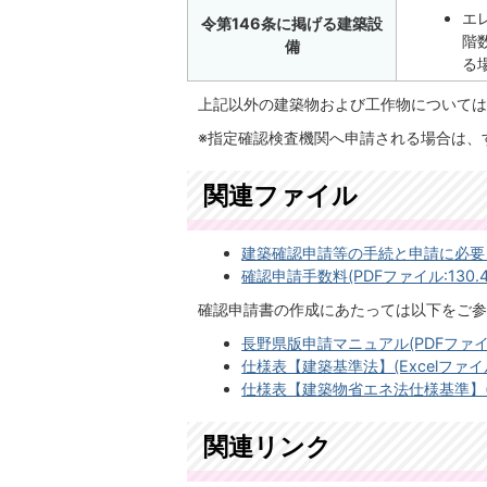
エ
令第146条に掲げる建築設
階
備
る
上記以外の建築物および工作物については
※指定確認検査機関へ申請される場合は、
関連ファイル
建築確認申請等の手続と申請に必要となる
確認申請手数料(PDFファイル:130.4
確認申請書の作成にあたっては以下をご参
長野県版申請マニュアル(PDFファイル
仕様表【建築基準法】(Excelファイル:
仕様表【建築物省エネ法仕様基準】(Ex
関連リンク