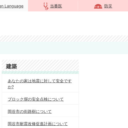
ign Language
当番医
防災
建築
あなたの家は地震に対して安全です
か?
ブロック塀の安全点検について
岡谷市の街路樹について
岡谷市耐震改修促進計画について