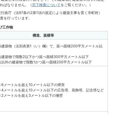
ればなりません。（
完了検査について
をご覧ください。）
行政庁（法97条の2第1項の規定により建築主事を置く市町村）
査を行っています。
び工作物
構造、規模等
殊建築物（法別表第1（い）欄）で、延べ面積200平方メートル以
造建築物で階数2以下かつ延べ面積300平方メートル以下
造以外の建築物で階数1かつ延べ面積200平方メートル以下
さ6メートルを超え10メートル以下の煙突
さ4メートルを超え10メートル以下の広告塔、装飾塔、記念塔など
さ2メートルを超え3メートル以下の擁壁