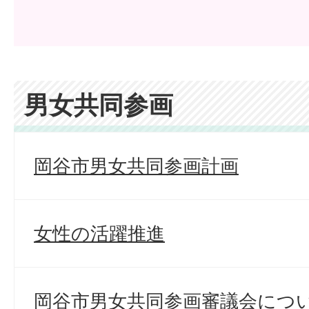
男女共同参画
岡谷市男女共同参画計画
女性の活躍推進
岡谷市男女共同参画審議会につ