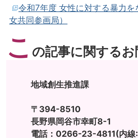
令和7年度 女性に対する暴力
女共同参画局）
こ
の記事に関するお
地域創生推進課
〒394-8510
長野県岡谷市幸町8-1
電話：0266-23-4811(内線: