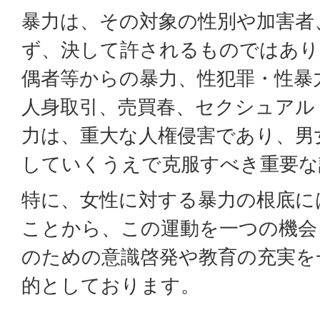
暴力は、その対象の性別や加害者
ず、決して許されるものではあり
偶者等からの暴力、性犯罪・性暴
人身取引、売買春、セクシュアル
力は、重大な人権侵害であり、男
していくうえで克服すべき重要な
特に、女性に対する暴力の根底に
ことから、この運動を一つの機会
のための意識啓発や教育の充実を
的としております。