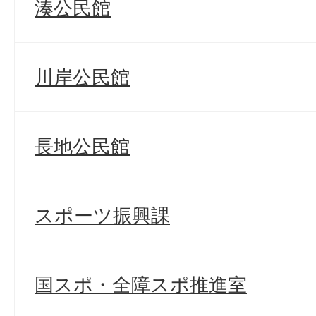
湊公民館
川岸公民館
長地公民館
スポーツ振興課
国スポ・全障スポ推進室