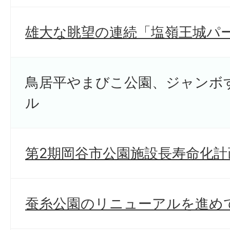
雄大な眺望の連続「塩嶺王城パ
鳥居平やまびこ公園、ジャンボ
ル
第2期岡谷市公園施設長寿命化
蚕糸公園のリニューアルを進め