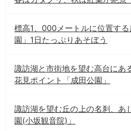
標高1、000メートルに位置す
園」1日たっぷりあそぼう
諏訪湖と市街地を望む高台にあ
花見ポイント「成田公園」
諏訪湖を望む丘の上の名刹、あ
園(小坂観音院)」