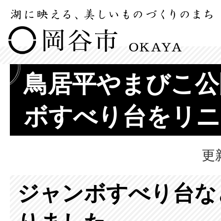
鳥居平やまびこ公
ボすべり台をリニ
更
ジャンボすべり台な