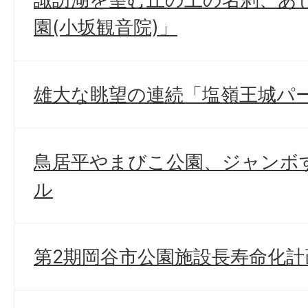
園(小坂観音院)」
雄大な眺望の連続「塩嶺王城パ
鳥居平やまびこ公園、ジャンボ
ル
第2期岡谷市公園施設長寿命化