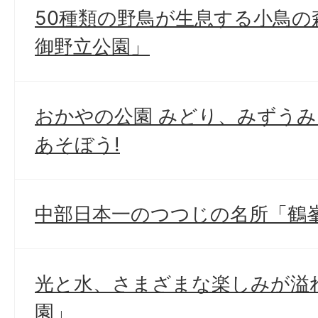
50種類の野鳥が生息する小鳥の
御野立公園」
おかやの公園 みどり、みずうみ
あそぼう!
中部日本一のつつじの名所「鶴
光と水、さまざまな楽しみが溢
園」