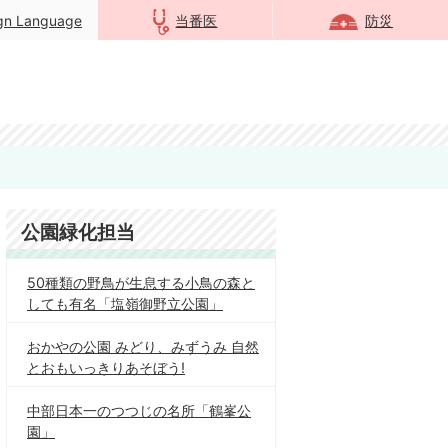
ign Language
当番医
防災
公園緑化担当
50種類の野鳥が生息する小鳥の森と
しても有名「塩嶺御野立公園」
おかやの公園 みどり、みずうみ 自然
とおもいっきりあそぼう!
中部日本一のつつじの名所「鶴峯公
園」