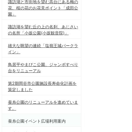
諏訪湖と市街地を望む高台にある梅の
花、桜の花のお花見ポイント「成田公
園」
諏訪湖を望む丘の上の名刹、あじさい
の名所「小坂公園(小坂観音院)」
雄大な眺望の連続「塩嶺王城パークラ
イン」
鳥居平やまびこ公園、ジャンボすべり
台をリニューアル
第2期岡谷市公園施設長寿命化計画を
策定しました
蚕糸公園のリニューアルを進めていま
す。
蚕糸公園イベント広場利用案内