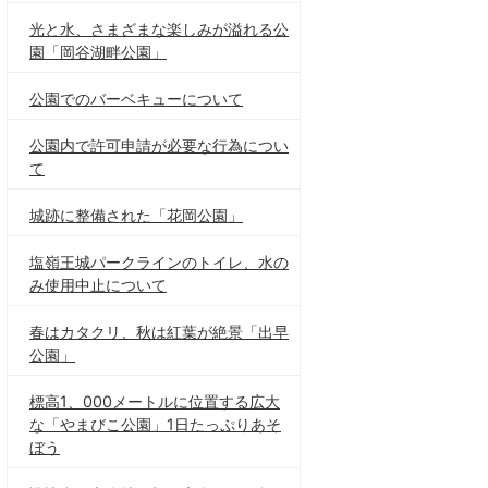
光と水、さまざまな楽しみが溢れる公
園「岡谷湖畔公園」
公園でのバーベキューについて
公園内で許可申請が必要な行為につい
て
城跡に整備された「花岡公園」
塩嶺王城パークラインのトイレ、水の
み使用中止について
春はカタクリ、秋は紅葉が絶景「出早
公園」
標高1、000メートルに位置する広大
な「やまびこ公園」1日たっぷりあそ
ぼう