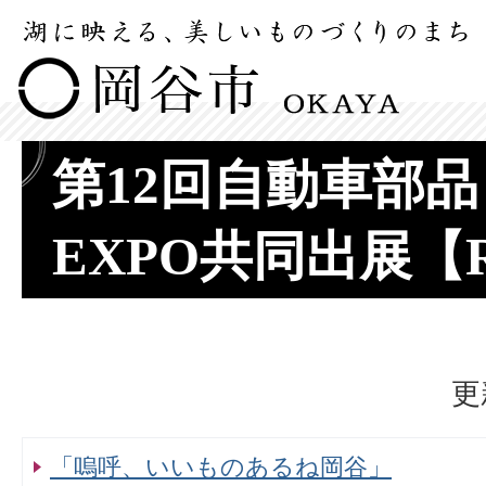
第12回自動車部
EXPO共同出展【R
更
「嗚呼、いいものあるね岡谷」