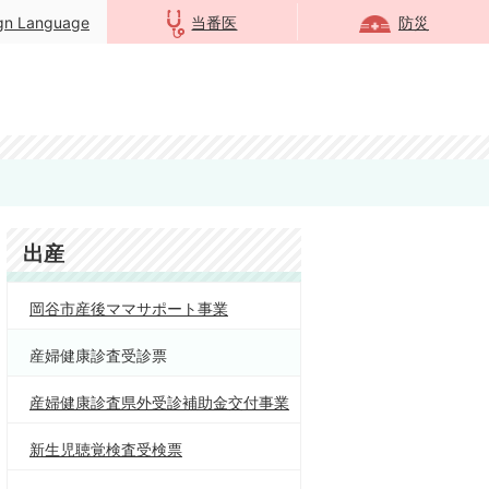
ign Language
当番医
防災
出産
岡谷市産後ママサポート事業
産婦健康診査受診票
産婦健康診査県外受診補助金交付事業
新生児聴覚検査受検票