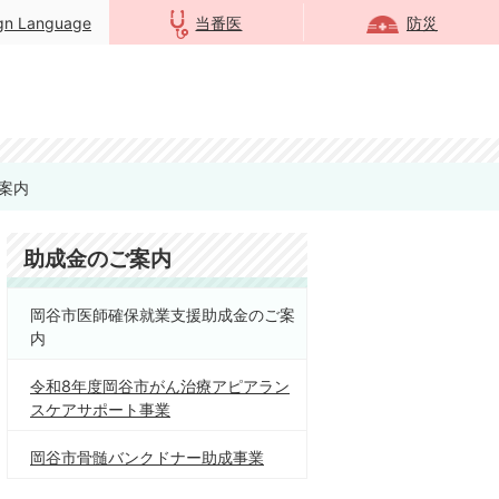
ign Language
当番医
防災
案内
助成金のご案内
岡谷市医師確保就業支援助成金のご案
内
令和8年度岡谷市がん治療アピアラン
スケアサポート事業
岡谷市骨髄バンクドナー助成事業