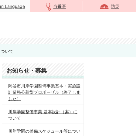
ign Language
当番医
防災
について
お知らせ・募集
岡谷市川岸学園整備事業基本・実施設
計業務公募型プロポーザル（終了しま
した）
川岸学園整備事業 基本設計（案）に
ついて
川岸学園の整備スケジュール等につい