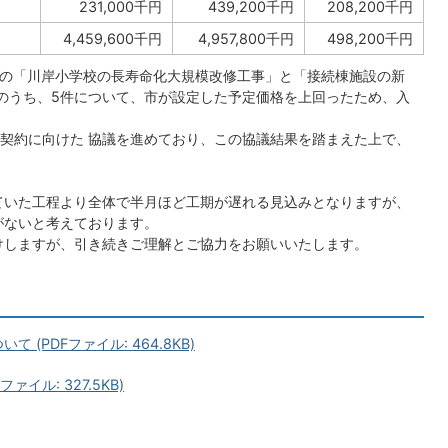
231,000千円
439,200千円
208,200千円
4,459,600千円
4,957,800千円
498,200千円
事の「川岸小学校の長寿命化大規模改修工事」と「接続棟施設の新
のうち、5件について、市が設定した予定価格を上回ったため、入
契約に向けた 協議を進めており、この協議結果を踏まえた上で、
ていた工程より全体で半月ほど工期が遅れる見込みとなりますが、
がないと考えております。
けしますが、引き続きご理解とご協力をお願いいたします。
 (PDFファイル: 464.8KB)
ァイル: 327.5KB)