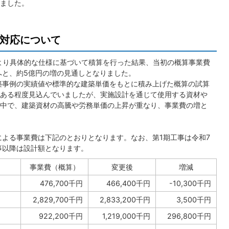
ました。
対応について
より具体的な仕様に基づいて積算を行った結果、当初の概算事業費
万円へと、約5億円の増の見通しとなりました。
築事例の実績値や標準的な建築単価をもとに積み上げた概算の試算
ある程度見込んでいましたが、実施設計を通じて使用する資材や
中で、建築資材の高騰や労務単価の上昇が重なり、事業費の増と
よる事業費は下記のとおりとなります。なお、第1期工事は令和7
事以降は設計額となります。
事業費（概算）
変更後
増減
476,700千円
466,400千円
-10,300千円
）
2,829,700千円
2,833,200千円
3,500千円
922,200千円
1,219,000千円
296,800千円