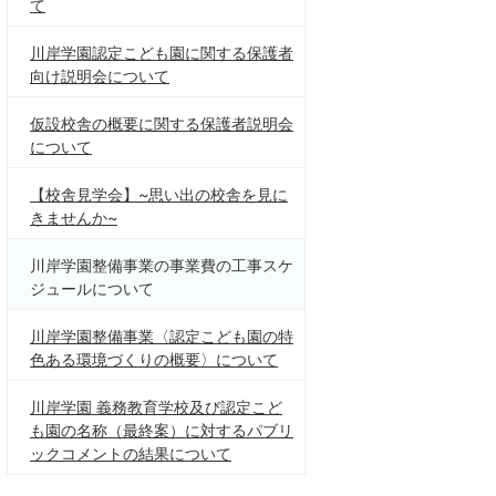
て
川岸学園認定こども園に関する保護者
向け説明会について
仮設校舎の概要に関する保護者説明会
について
【校舎見学会】~思い出の校舎を見に
きませんか~
川岸学園整備事業の事業費の工事スケ
ジュールについて
川岸学園整備事業〈認定こども園の特
色ある環境づくりの概要〉について
川岸学園 義務教育学校及び認定こど
も園の名称（最終案）に対するパブリ
ックコメントの結果について