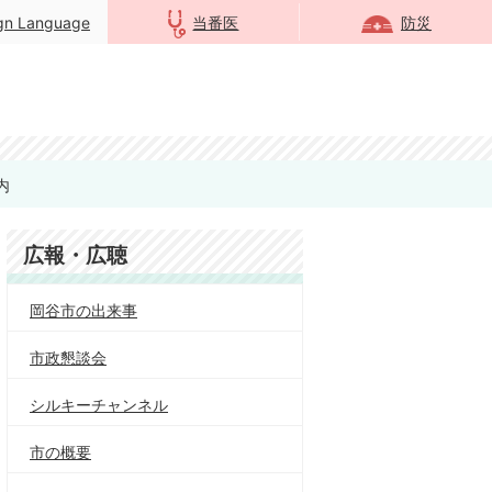
ign Language
当番医
防災
内
広報・広聴
岡谷市の出来事
市政懇談会
シルキーチャンネル
市の概要