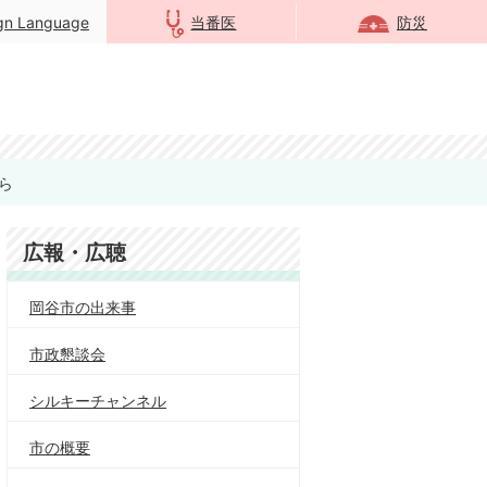
ign Language
当番医
防災
ら
広報・広聴
岡谷市の出来事
市政懇談会
シルキーチャンネル
市の概要