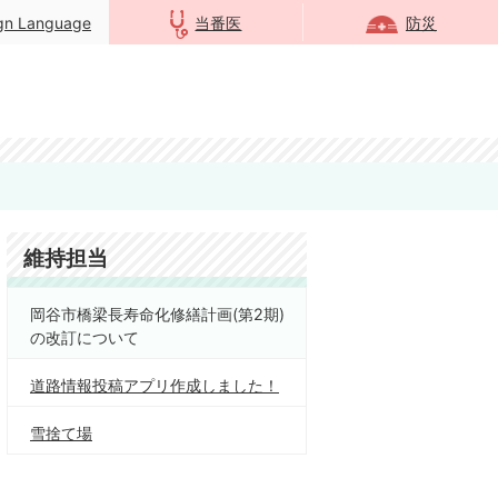
ign Language
当番医
防災
維持担当
岡谷市橋梁長寿命化修繕計画(第2期)
の改訂について
道路情報投稿アプリ作成しました！
雪捨て場