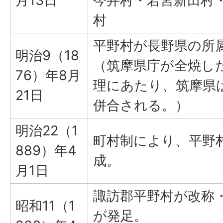
月13日
今井村・若宮新田村
村
平野村が長野県の所
明治9（18
（筑摩県庁が全焼し
76）年8月
理にあたり、筑摩県
21日
併合される。）
明治22（1
町村制により、平野
889）年4
成。
月1日
諏訪郡平野村が改称
昭和11（1
が発足。