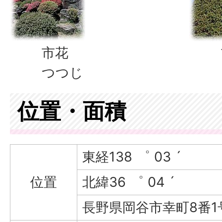
市花
市
つつじ
い
位置・面積
東経138 ゜ 03 ´
位置
北緯36 ゜ 04 ´
長野県岡谷市幸町8番1