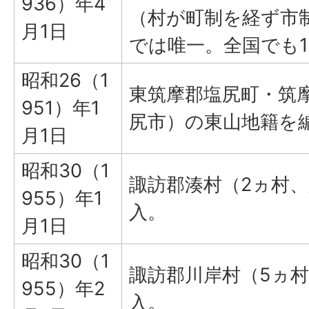
936）年4
（村が町制を経ず市
月1日
では唯一。全国でも1
昭和26（1
東筑摩郡塩尻町・筑
951）年1
尻市）の東山地籍を
月1日
昭和30（1
諏訪郡湊村（2ヵ村、人
955）年1
入。
月1日
昭和30（1
諏訪郡川岸村（5ヵ村
955）年2
入。