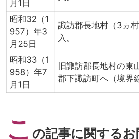
月1日
昭和32（1
諏訪郡長地村（3ヵ村
957）年3
入。
月25日
昭和33（1
旧諏訪郡長地村の東
958）年7
郡下諏訪町へ（境界
月1日
こ
の記事に関するお