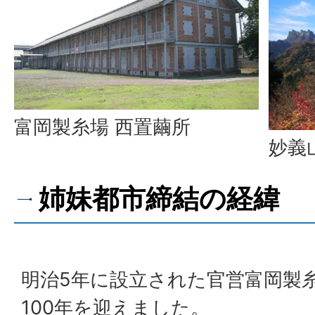
富岡製糸場 西置繭所
妙義
姉妹都市締結の経緯
明治5年に設立された官営富岡製糸
100年を迎えました。