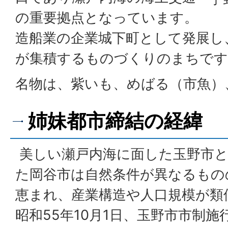
の重要拠点となっています。
造船業の企業城下町として発展し
が集積するものづくりのまちです
名物は、紫いも、めばる（市魚）
姉妹都市締結の経緯
美しい瀬戸内海に面した玉野市と
た岡谷市は自然条件が異なるもの
恵まれ、産業構造や人口規模が類
昭和55年10月1日、玉野市市制施