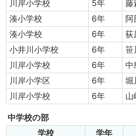
川岸小学校
5年
藤
湊小学校
6年
阿
湊小学校
6年
荻
小井川小学校
6年
笹
川岸小学校
6年
中
川岸小学区
6年
堀
川岸小学校
6年
山
中学校の部
学校
学年