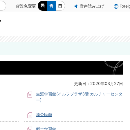
背景色変更
音声読み上げ
Fore
更新日：2020年03月27日
生涯学習館(イルフプラザ3階 カルチャーセンタ
ー)
湊公民館
内
郷土学習館