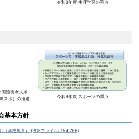
令和8年度 生涯学習の重点
全国障害者スポ
令和8年度 スポーツの重点
障スポ）の推進
員会基本方針
校教育） (PDFファイル: 154.7KB)