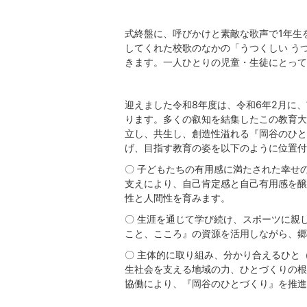
式終盤に、呼びかけと素敵な歌声で1年生
してくれた校歌のなかの「うつくしい う
きます。一人ひとりの児童・生徒にとって
迎えました令和8年度は、令和6年2月に
ります。多くの叡知を結集したこの教育大
立し、共生し、創造性溢れる『岡谷のひと
げ、目指す教育の姿を以下のように位置付
〇 子どもたちの有用感に満たされた幸せ
支えにより、自己肯定感と自己有用感を醸
性と人間性を育みます。
〇 生涯を通じて学び続け、スポーツに親
こと、こころ』の資源を活用しながら、郷
〇 主体的に取り組み、分かり合えるひと
生社会を支える地域の力、ひとづくりの根
協働により、『岡谷のひとづくり』を推進