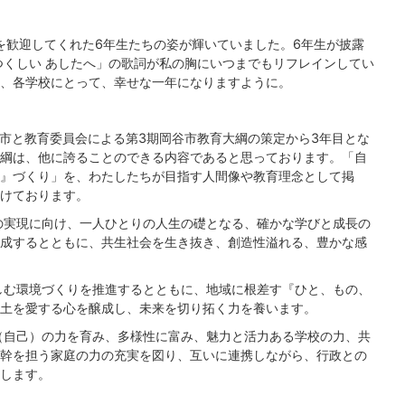
を歓迎してくれた6年生たちの姿が輝いていました。6年生が披露
つくしい あしたへ」の歌詞が私の胸にいつまでもリフレインしてい
、各学校にとって、幸せな一年になりますように。
、市と教育委員会による第3期岡谷市教育大綱の策定から3年目とな
綱は、他に誇ることのできる内容であると思っております。「自
』づくり」を、わたしたちが目指す人間像や教育理念として掲
けております。
の実現に向け、一人ひとりの人生の礎となる、確かな学びと成長の
成するとともに、共生社会を生き抜き、創造性溢れる、豊かな感
しむ環境づくりを推進するとともに、地域に根差す『ひと、もの、
土を愛する心を醸成し、未来を切り拓く力を養います。
（自己）の力を育み、多様性に富み、魅力と活力ある学校の力、共
幹を担う家庭の力の充実を図り、互いに連携しながら、行政との
します。