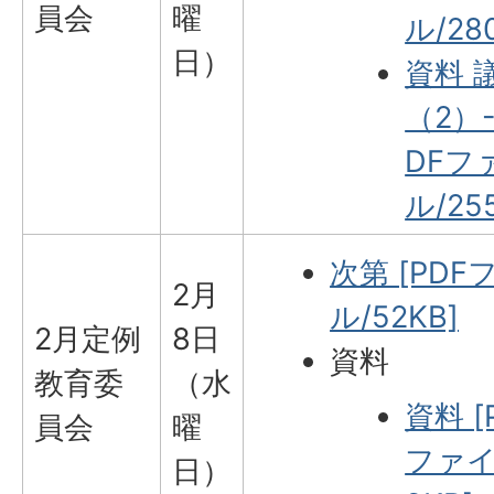
員会
曜
ル/28
日）
資料 
（2）-
DFフ
ル/25
次第 [PDF
2月
ル/52KB]
2月定例
8日
資料
教育委
（水
資料 [
員会
曜
ファイ
日）