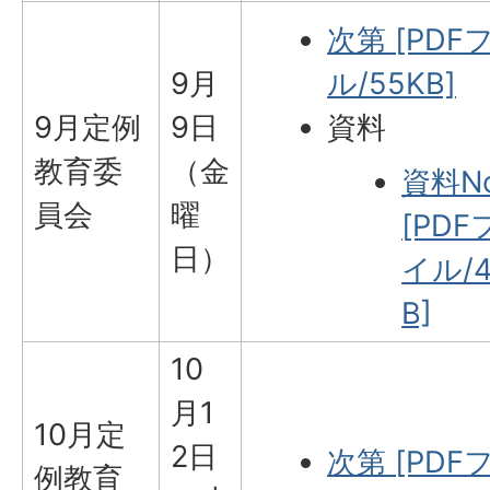
次第 [PDF
9月
ル/55KB]
9月定例
9日
資料
教育委
（金
資料No
員会
曜
[PDF
日）
イル/4
B]
10
月1
10月定
2日
次第 [PDF
例教育