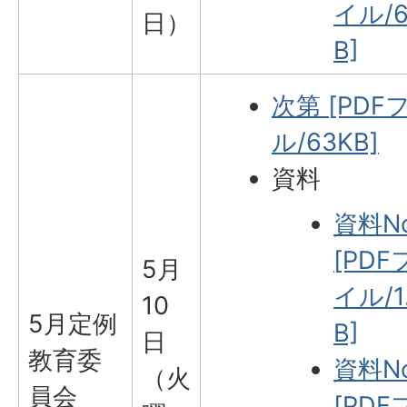
イル/6
日）
B]
次第 [PDF
ル/63KB]
資料
資料No
[PDF
5月
イル/1
10
5月定例
B]
日
教育委
資料No
（火
員会
[PDF