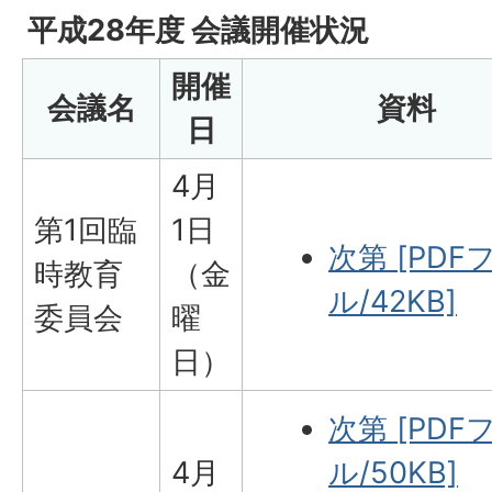
平成28年度 会議開催状況
開催
会議名
資料
日
4月
第1回臨
1日
次第 [PDF
時教育
（金
ル/42KB]
委員会
曜
日）
次第 [PDF
4月
ル/50KB]