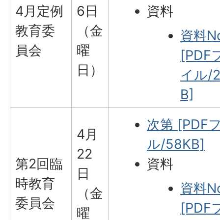
4月定例
6日
資料
教育委
（金
資料No
員会
曜
[PDF
日）
イル/2
B]
次第 [PDF
4月
ル/58KB]
22
第2回臨
資料
日
時教育
資料No
（金
委員会
[PDF
曜