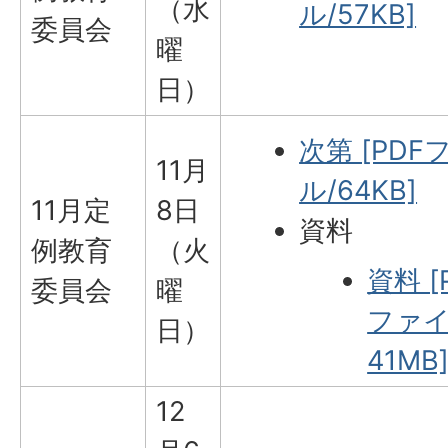
（水
ル/57KB]
委員会
曜
日）
次第 [PDF
11月
ル/64KB]
11月定
8日
資料
例教育
（火
資料 [
委員会
曜
ファイル
日）
41MB
12