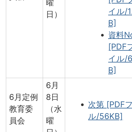
曜
イル/1
日）
B]
資料No
[PDF
イル/6
B]
6月
6月定例
8日
次第 [PDF
教育委
（水
ル/56KB]
員会
曜