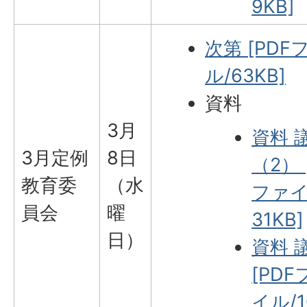
9KB]
次第 [PDF
ル/63KB]
資料
3月
資料 
3月定例
8日
（2） 
教育委
（水
ファイ
員会
曜
31KB]
日）
資料 
[PDF
イル/1