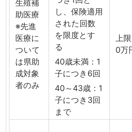
生殖補
し、保険適用
助医療
された回数
※先進
を限度とす
医療に
上限
る
ついて
0万
は県助
40歳未満：1
成対象
子につき6回
者のみ
40～43歳：1
子につき3回
まで