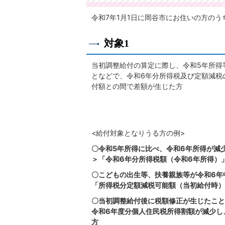
令和7年1月1日に岡谷市にお住いの方のう
対象1
当初調整給付の算定に際し、令和5年所得
となどで、令和6年分所得税及び定額減税
付額との間で差額が生じた方
<給付対象となりうる方の例>
〇令和5年所得に比べ、令和6年所得が減
＞「令和6年分所得税額（令和6年所得）
〇こどもの出生等、扶養親族等が令和6年
「所得税分定額減税可能額（当初給付時）
〇当初調整給付後に税額修正が生じたこと
令和6年度分個人住民税所得割額が減少し
方