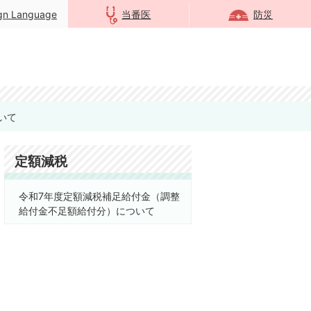
ign Language
当番医
防災
いて
定額減税
令和7年度定額減税補足給付金（調整
給付金不足額給付分）について