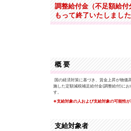
調整給付金（不足額給付分
もって終了いたしまし
概 要
国の経済対策に基づき、賃金上昇が物価高
施した定額減税補足給付金(調整給付)に
す。
※支給対象の人および支給対象の可能性が
支給対象者