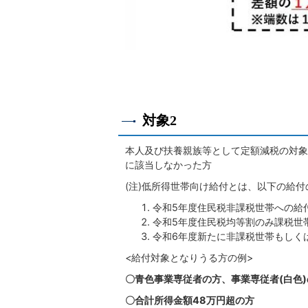
対象2
本人及び扶養親族等として定額減税の対象
に該当しなかった方
(注)低所得世帯向け給付とは、以下の給
令和5年度住民税非課税世帯への給付
令和5年度住民税均等割のみ課税世帯
令和6年度新たに非課税世帯もしくは
<給付対象となりうる方の例>
〇青色事業専従者の方、事業専従者(白色)
〇合計所得金額48万円超の方