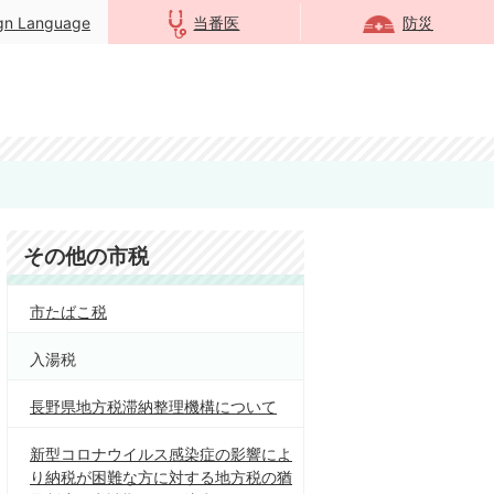
ign Language
当番医
防災
その他の市税
市たばこ税
入湯税
長野県地方税滞納整理機構について
新型コロナウイルス感染症の影響によ
り納税が困難な方に対する地方税の猶