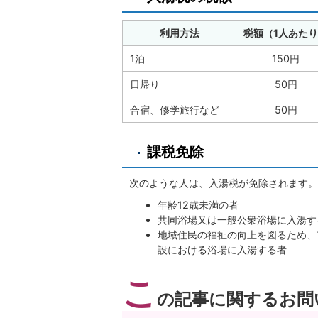
利用方法
税額（1人あた
1泊
150円
日帰り
50円
合宿、修学旅行など
50円
課税免除
次のような人は、入湯税が免除されます。
年齢12歳未満の者
共同浴場又は一般公衆浴場に入湯す
地域住民の福祉の向上を図るため、
設における浴場に入湯する者
こ
の記事に関するお問