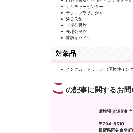
岡谷市役所庁舎 1階 インフォメー
カルチャーセンター
テクノプラザおかや
湊公民館
川岸公民館
長地公民館
諏訪湖ハイツ
対象品
インクカートリッジ （互換性イン
こ
の記事に関するお問
環境課 資源化担当
〒394-8510
長野県岡谷市幸町8