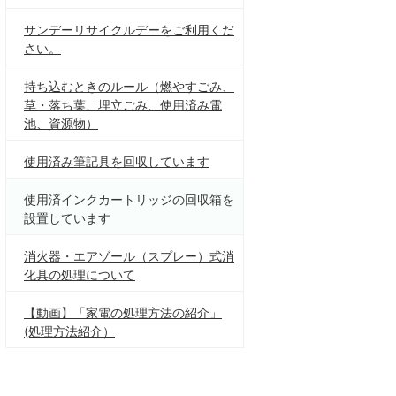
サンデーリサイクルデーをご利用くだ
さい。
持ち込むときのルール（燃やすごみ、
草・落ち葉、埋立ごみ、使用済み電
池、資源物）
使用済み筆記具を回収しています
使用済インクカートリッジの回収箱を
設置しています
消火器・エアゾール（スプレー）式消
化具の処理について
【動画】「家電の処理方法の紹介」
(処理方法紹介）