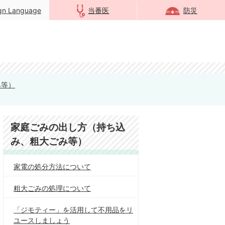
ign Language
当番医
防災
み等）
家庭ごみの出し方（持ち込
み、粗大ごみ等）
家電の処分方法について
粗大ごみの処理について
「ジモティー」を活用して不用品をリ
ユースしましょう