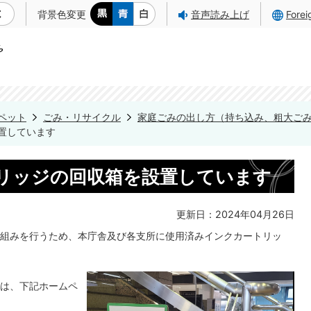
背景色変更
音声読み上げ
Fore
ペット
ごみ・リサイクル
家庭ごみの出し方（持ち込み、粗大ご
置しています
リッジの回収箱を設置しています
更新日：2024年04月26日
組みを行うため、本庁舎及び各支所に使用済みインクカートリッ
は、下記ホームペ