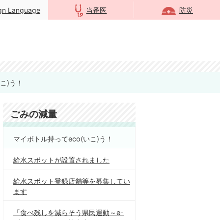
ign Language
当番医
防災
こ)う！
ごみの減量
マイボトル持ってeco(いこ)う！
給水スポットが設置されました
給水スポット登録店舗等を募集してい
ます
「食べ残しを減らそう県民運動～e-