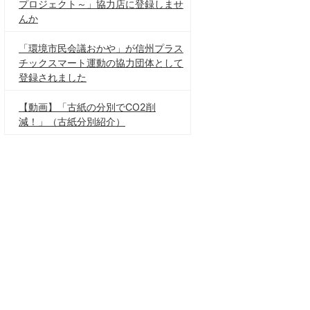
プロジェクト～」協力店に登録しませ
んか
「環境市民会議おかや」が信州プラス
チックスマート運動の協力団体として
登録されました
【動画】「古紙の分別でCO2削
減！」（古紙分別紹介）