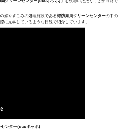
周クリーンセンター(ecoポッポ)」
を視聴いただくことが可能で
の燃やすごみの処理施設である
諏訪湖周クリーンセンター
の中の
際に見学しているような目線で紹介しています。
ンター(ecoポッポ)