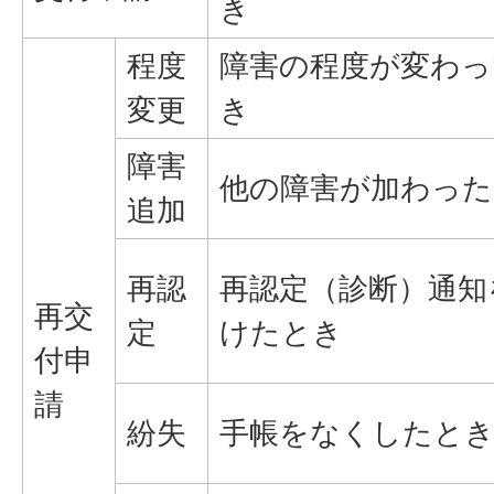
き
程度
障害の程度が変わっ
変更
き
障害
他の障害が加わった
追加
再認
再認定（診断）通知
再交
定
けたとき
付申
請
紛失
手帳をなくしたと