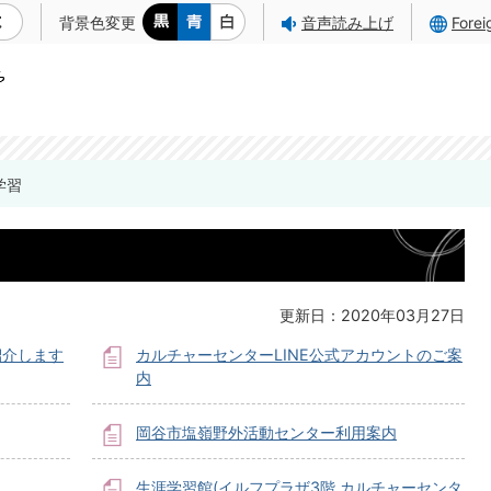
背景色変更
音声読み上げ
Fore
学習
更新日：2020年03月27日
紹介します
カルチャーセンターLINE公式アカウントのご案
内
岡谷市塩嶺野外活動センター利用案内
生涯学習館(イルフプラザ3階 カルチャーセンタ