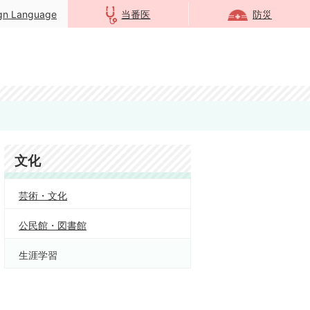
ign Language
当番医
防災
文化
芸術・文化
公民館・図書館
生涯学習