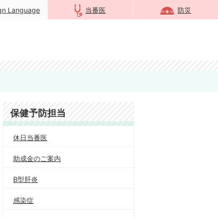
ign Language
当番医
防災
保健予防担当
休日当番医
助成金のご案内
B型肝炎
感染症