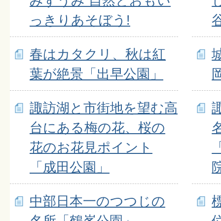
みずうみ 自然とおもい
っきりあそぼう!
春はカタクリ、秋は紅
葉が絶景「出早公園」
諏訪湖と市街地を望む高
台にある梅の花、桜の
花のお花見ポイント
「成田公園」
中部日本一のつつじの
名所「鶴峯公園」