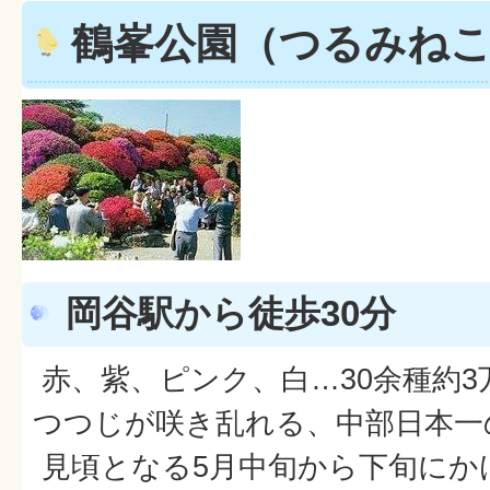
鶴峯公園（つるみね
岡谷駅から徒歩30分
赤、紫、ピンク、白…30余種約
つつじが咲き乱れる、中部日本一
見頃となる5月中旬から下旬にか