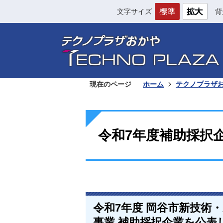
文字サイズ
背
現在のページ
ホーム
テクノプラザ
令和7年度補助採択
令和7年度 岡谷市新技術
事業 補助採択企業を公表