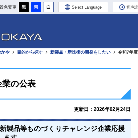
景色変更
Select Language
音声
おかや
目的から探す
新製品・新技術の開発をしたい
令和7年
企業の公表
更新日：2026年02月24日
・新製品等ものづくりチャレンジ企業応援
します。