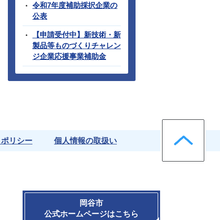
令和7年度補助採択企業の
公表
【申請受付中】新技術・新
製品等ものづくりチャレン
ジ企業応援事業補助金
ペー
クポリシー
個人情報の取扱い
岡谷市
公式ホームページはこちら