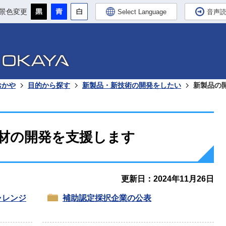
景色変更
Select Language
音声
おかや
目的から探す
新製品・新技術の開発をしたい
新製品の
材の開発を支援します
更新日：2024年11月26日
ャレンジ
補助認定採択企業の公表