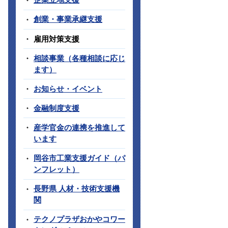
創業・事業承継支援
雇用対策支援
相談事業（各種相談に応じ
ます）
お知らせ・イベント
金融制度支援
産学官金の連携を推進して
います
岡谷市工業支援ガイド（パ
ンフレット）
長野県 人材・技術支援機
関
テクノプラザおかやコワー