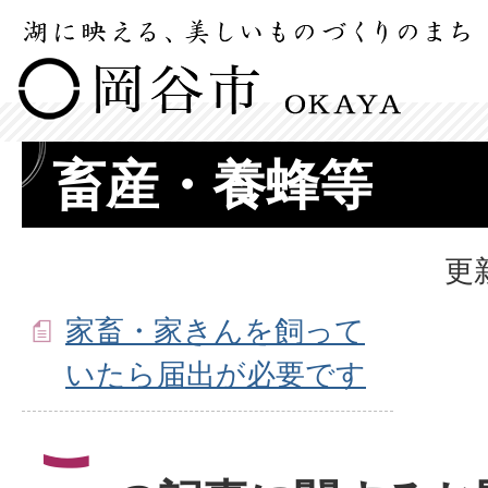
畜産・養蜂等
更
家畜・家きんを飼って
いたら届出が必要です
こ