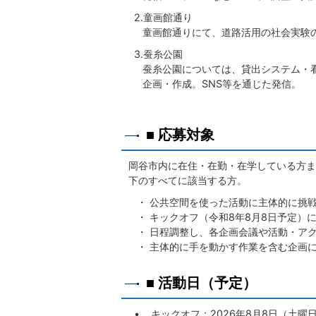
2.童画館通り
童画館通りにて、道路活用の社会実験
3.蚕糸公園
蚕糸公園については、貸出システム・看
企画・作成。SNS等を通じた発信。
■ 応募対象
岡谷市内に在住・在勤・在学している方ま
下のすべてに該当する方。
・ 公共空間を使った活動に主体的に挑
・ キックオフ（令和8年8月8日予定）
・ 日程調整し、各企画会議や活動・ア
・ 主体的に手を動かす作業を含む企画
■ 活動日（予定）
• キックオフ：2026年8月8日（土曜