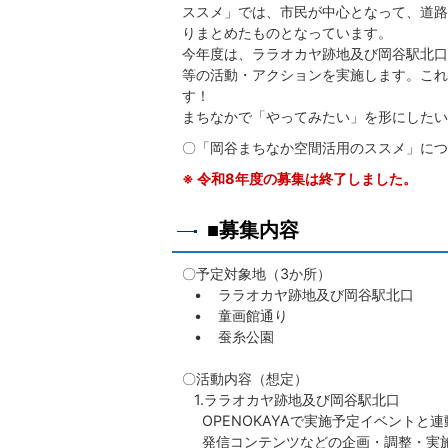
ススメ」では、市民が中心となって、道路
りまとめたものとなっています。
今年度は、ララオカヤ跡地及び岡谷駅北口
等の活動・アクションを実施します。これ
す！
まちなかで「やってみたい」を形にしたい
〇「岡谷まちなか空間活用のススメ」につ
※ 令和8年度の募集は終了しました。
■募集内容
〇予定対象地（3か所）
• ララオカヤ跡地及び岡谷駅北口
• 童画館通り
• 蚕糸公園
〇活動内容（想定）
1.ララオカヤ跡地及び岡谷駅北口
OPENOKAYAで実施予定イベントと
発信コンテンツなどの企画・調整・実