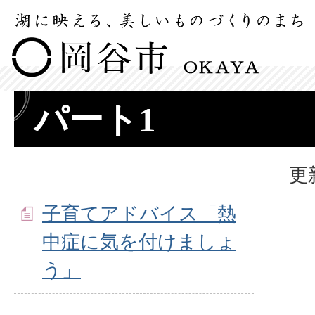
パート1
更
子育てアドバイス「熱
中症に気を付けましょ
う」