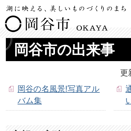
岡谷市の出来事
更
岡谷の名風景!写真アル
バム集