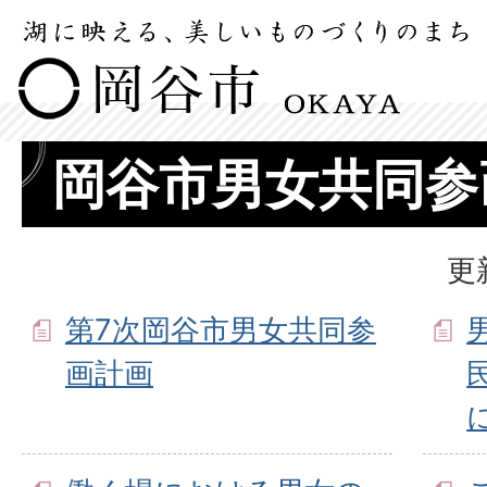
岡谷市男女共同参
更
第7次岡谷市男女共同参
画計画